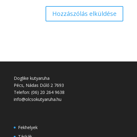
Doglike kutyaruha
Pécs
,
Nádas Dűlő 2
7693
Telefon:
(06) 20 264 9638
info@olcsokutyaruha.hu
Fekhelyek
Táskák