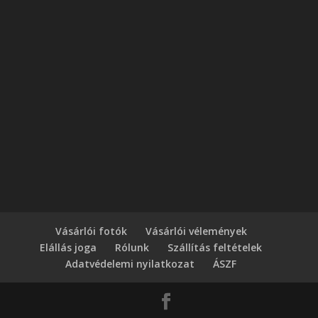
Vásárlói fotók
Vásárlói vélemények
Elállás joga
Rólunk
Szállítás feltételek
Adatvédelemi nyilatkozat
ÁSZF