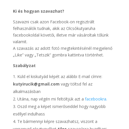
Ki és hogyan szavazhat?
Szavazni csak azon Facebook-on regisztrált
felhasználók tudnak, akik az Olcsókutyaruha
facebookoldal követői, illetve már vásároltak tőlünk
valamit.
A szavazás az adott fotó megtekintésénél megjelenő
„Like” vagy „Tetszik” gombra kattintva történhet.
Szabályzat
Küld el kiskutyád képét az alábbi E-mail címre:
kutyirucik@gmail.com
vagy töltsd fel az
alkalmazásban
Utána, nap végén mi feltöltjük azt a
facebookra.
Oszd meg a képet ismerőseiddel hogy nagyobb
eséllyel indulhass
Te bármennyi képre szavazhatsz, viszont a
versenyző résztvevőket
tilos
szavazásra buzdítani