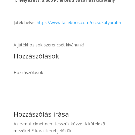
1. helyezett: 3.000 Ft értékű vásárlási utalvány
Játék helye:
https://www.facebook.com/olcsokutyaruha
A játékhoz sok szerencsét kívánunk!
Hozzászólások
Hozzászólások
Hozzászólás írása
Az e-mail címet nem tesszük közzé.
A kötelező
mezőket
*
karakterrel jelöltük