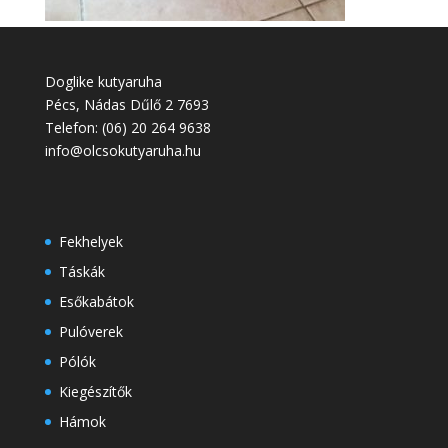
Doglike kutyaruha
Pécs
,
Nádas Dűlő 2
7693
Telefon:
(06) 20 264 9638
info@olcsokutyaruha.hu
Fekhelyek
Táskák
Esőkabátok
Pulóverek
Pólók
Kiegészítők
Hámok