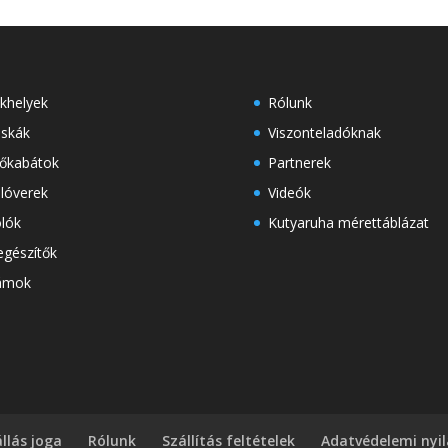
khelyek
Rólunk
skák
Viszonteladóknak
őkabátok
Partnerek
lóverek
Videók
lók
Kutyaruha mérettáblázat
egészítők
ámok
állás joga
Rólunk
Szállítás feltételek
Adatvédelemi nyi