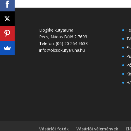
Doglike kutyaruha
Fe
Pécs
,
Nádas Dűlő 2
7693
Tá
Telefon:
(06) 20 264 9638
Es
info@olcsokutyaruha.hu
Pu
Pó
Ki
H
Vásárlói fotók
Vásárlói vélemények
El