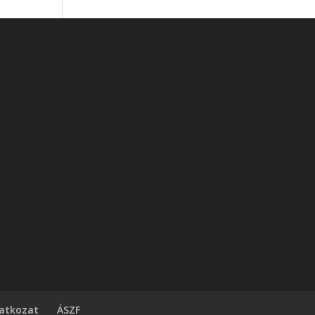
latkozat
ÁSZF