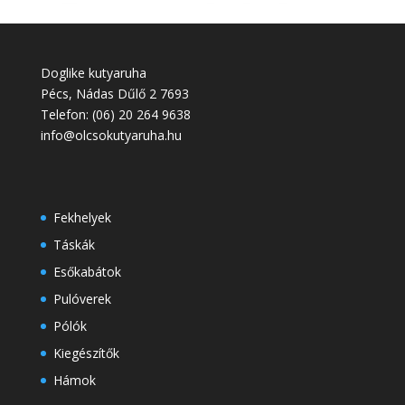
Doglike kutyaruha
Pécs
,
Nádas Dűlő 2
7693
Telefon:
(06) 20 264 9638
info@olcsokutyaruha.hu
Fekhelyek
Táskák
Esőkabátok
Pulóverek
Pólók
Kiegészítők
Hámok