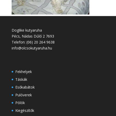
Doglike kutyaruha
Pécs
,
Nádas Dűlő 2
7693
Telefon:
(06) 20 264 9638
info@olcsokutyaruha.hu
Fekhelyek
Táskák
Esőkabátok
Pulóverek
Pólók
Kiegészítők