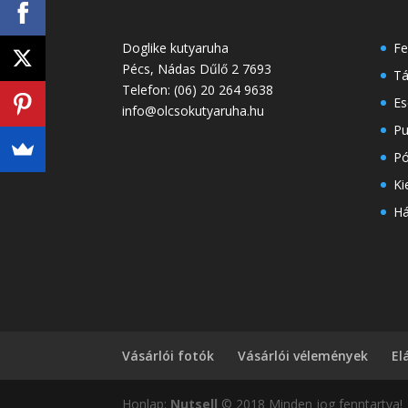
Doglike kutyaruha
Fe
Pécs
,
Nádas Dűlő 2
7693
Tá
Telefon:
(06) 20 264 9638
Es
info@olcsokutyaruha.hu
Pu
Pó
Ki
H
Vásárlói fotók
Vásárlói vélemények
El
Honlap:
Nutsell
© 2018 Minden jog fenntartva!