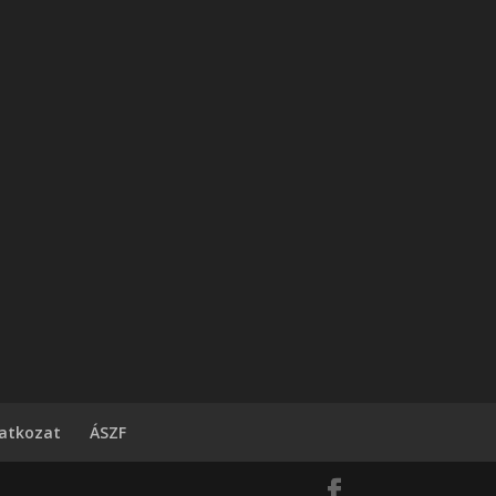
latkozat
ÁSZF