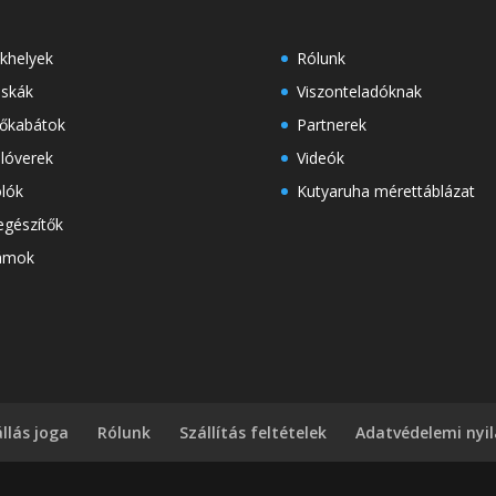
khelyek
Rólunk
skák
Viszonteladóknak
őkabátok
Partnerek
lóverek
Videók
lók
Kutyaruha mérettáblázat
egészítők
ámok
állás joga
Rólunk
Szállítás feltételek
Adatvédelemi nyi