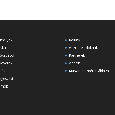
khelyek
Rólunk
skák
Viszonteladóknak
őkabátok
Partnerek
lóverek
Videók
lók
Kutyaruha mérettáblázat
egészítők
ámok