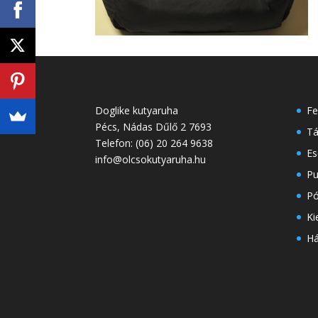
Doglike kutyaruha
Fe
Pécs
,
Nádas Dűlő 2
7693
Tá
Telefon:
(06) 20 264 9638
Es
info@olcsokutyaruha.hu
Pu
Pó
Ki
H