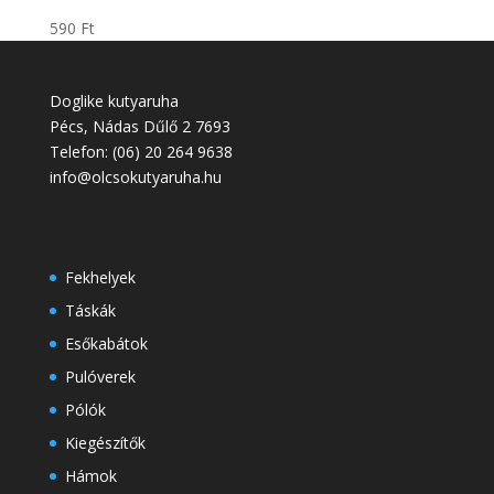
590 Ft
Doglike kutyaruha
Pécs
,
Nádas Dűlő 2
7693
Telefon:
(06) 20 264 9638
info@olcsokutyaruha.hu
Fekhelyek
Táskák
Esőkabátok
Pulóverek
Pólók
Kiegészítők
Hámok