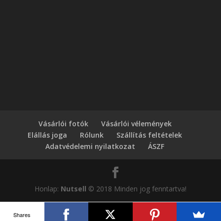
Vásárlói fotók
Vásárlói vélemények
Elállás joga
Rólunk
Szállítás feltételek
Adatvédelemi nyilatkozat
ÁSZF
Honlap:
Nutsell
© 2018 Minden jog fenntartva!
Shares