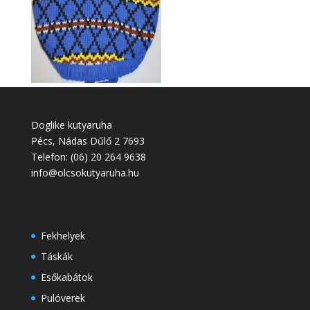
Doglike kutyaruha
Pécs
,
Nádas Dűlő 2
7693
Telefon:
(06) 20 264 9638
info@olcsokutyaruha.hu
Fekhelyek
Táskák
Esőkabátok
Pulóverek